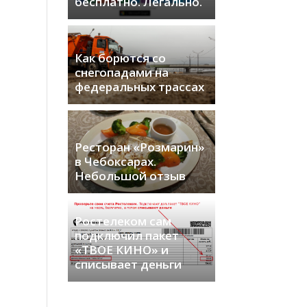
бесплатно. Легально.
Как борются со
снегопадами на
федеральных трассах
Ресторан «Розмарин»
в Чебоксарах.
Небольшой отзыв
Ростелеком сам
подключил пакет
«ТВОЕ КИНО» и
списывает деньги