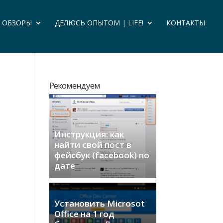
И ОБЗОРЫ
ДЕЛЮСЬ ОПЫТОМ | LIFE!
КОНТАКТЫ
Рекомендуем
Инструкция: как
найти свой пост в
фейсбук (facebook) по
дате
Установить Microsot
Office на 1 год