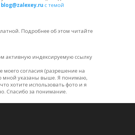
с
blog@zalexey.ru
с темой
сплатной. Подробнее об этом читайте
том активную индексируемую ссылку
е моего согласия (разрешение на
со мной указаны выше. Я понимаю,
что хотите использовать фото и я
о. Спасибо за понимание.