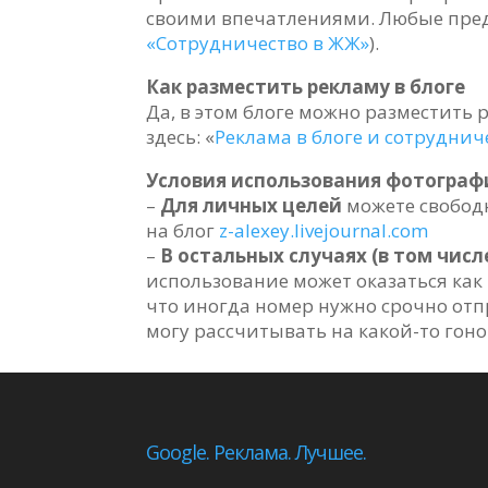
своими впечатлениями. Любые пре
«Сотрудничество в ЖЖ»
).
Как разместить рекламу в блоге
Да, в этом блоге можно разместить 
здесь: «
Реклама в блоге и сотруднич
Условия использования фотограф
–
Для личных целей
можете свободн
на блог
z-alexey.livejournal.com
–
В остальных случаях (в том числ
использование может оказаться как
что иногда номер нужно срочно отпр
могу рассчитывать на какой-то гон
Google. Реклама. Лучшее.