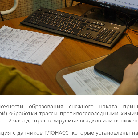
ожности образования снежного наката прин
ой) обработки трассы противогололедными химич
,5 — 2 часа до прогнозируемых осадков или пониже
ация с датчиков ГЛОНАСС, которые установлены на