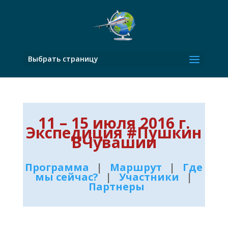
Выбрать страницу
11 – 15 июля 2016 г.
Экспедиция #Пушкин
ВЧувашии
Программа
|
Маршрут
|
Где
мы сейчас?
|
Участники
|
Партнеры