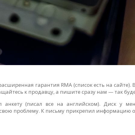
расширенная гарантия RMA (список есть на сайте).
ращайтесь к продавцу, а пишите сразу нам — так буд
л анкету (писал все на английском). Диск у м
 свою проблему. К письму прикрепил информацию о 