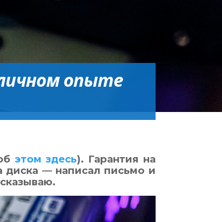
 личном опыте
 об
этом здесь
). Гарантия на
а диска — написал письмо и
ссказываю.