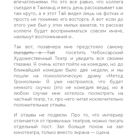
впечатлениями. Но это все равно, что коллега
съездил в Таиланд и весь день рассказывает как
там круто, а я этот Тай видел лишь на фотках и
просто не понимаю его восторга. А вот если до
этого уже был у этих милых азиатов, то рассказ
коллеги будет восприниматься совсем иначе,
нахлынут воспоминания и…
Так вот, позавчера мне предстояло самому
съездить в Тай
посетить Чебоксарский
Художественный Театр и увидеть все своими
глазами. Я очень хотел пойти на комедию, но до
ближайшей комедии было две недели, и мы
пошли на психологическую драму «Метод
Гронхольма». Я уже настроился, что будет
немного скучно (это не комедия ведь), но в
любом случае мне хотелось посмотреть на
частный театр, т.к. про него читал исключительно
положительные отзывы.
И отзывы не подвели. Про то, что интерьер
отличается от привычных театров, можно писать
отдельный пост. Зал больше похож на зал
кинотеатра, только вместо экрана — сцена.