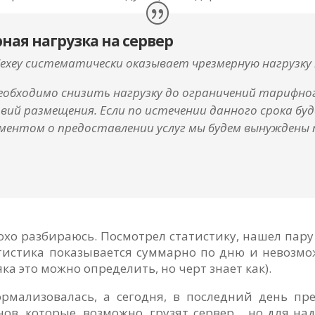
ая нагрузка на сервер
exey систематически оказывает чрезмерную нагрузку 
необходимо снизить нагрузку до ограничений тарифно
овий размещения. Если по истечении данного срока 
ламентом о предоставлении услуг мы будем вынужден
охо разбираюсь. Посмотрел статистику, нашел пару
татистика показывается суммарно по дню и невозмо
ка это можно определить, но черт знает как).
рмализовалась, а сегодня, в последний день пр
в, которые, возможно, грузят сервер… но для над