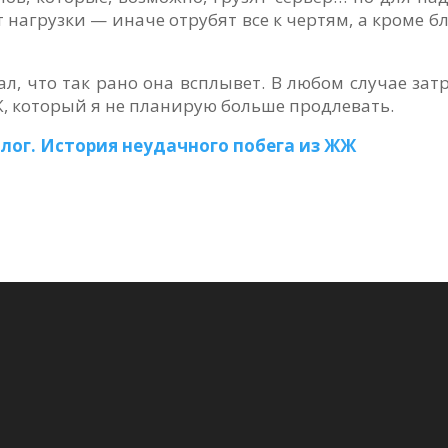
нагрузки — иначе отрубят все к чертям, а кроме бл
ал, что так рано она всплывет. В любом случае зат
Ж, который я не планирую больше продлевать.
лог. История неудачного побега из ЖЖ