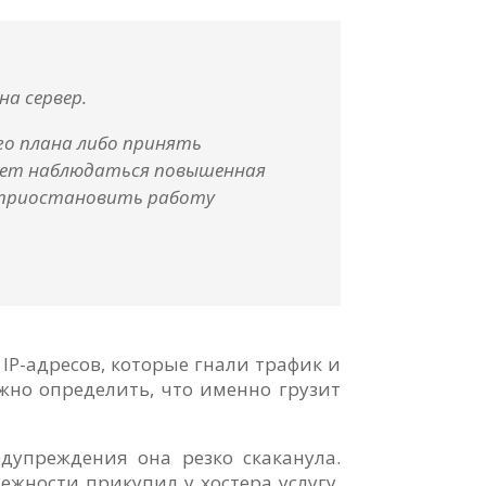
на сервер.
го плана либо принять
будет наблюдаться повышенная
ы приостановить работу
 IP-адресов, которые гнали трафик и
жно определить, что именно грузит
едупреждения она резко скаканула.
ежности прикупил у хостера услугу,